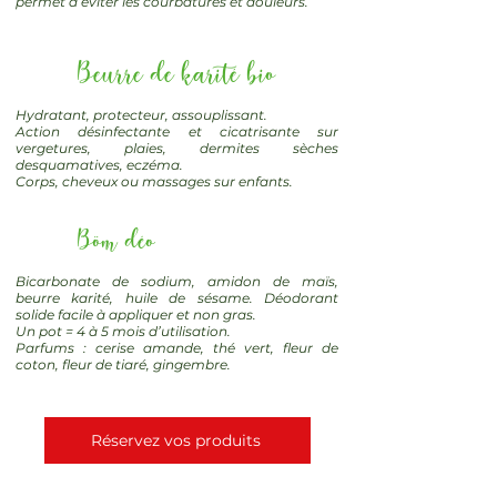
permet d’éviter les courbatures et douleurs.
Beurre de karité bio
Hydratant, protecteur, assouplissant.
Action désinfectante et cicatrisante sur
vergetures, plaies, dermites sèches
desquamatives, eczéma.
Corps, cheveux ou massages sur enfants.
Böm déo
Bicarbonate de sodium, amidon de maïs,
beurre karité, huile de sésame. Déodorant
solide facile à appliquer et non gras.
Un pot = 4 à 5 mois d’utilisation.
Parfums : cerise amande, thé vert, fleur de
coton, fleur de tiaré, gingembre.
Réservez vos produits