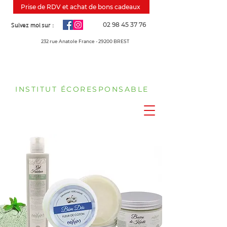
Prise de RDV et achat de bons cadeaux
Suivez moi sur :
02 98 45 37 76
232 rue Anatole France - 29200 BREST
INSTITUT ÉCORESPONSABLE