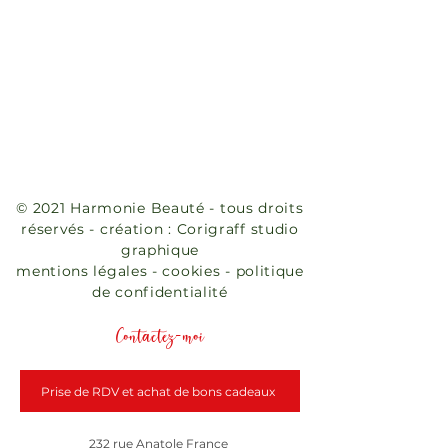
© 2021 Harmonie Beauté - tous droits
réservés - création :
Corigraff studio
graphique
mentions légales
-
cookies
-
politique
de confidentialité
Contactez-moi
Prise de RDV et achat de bons cadeaux
232 rue Anatole France